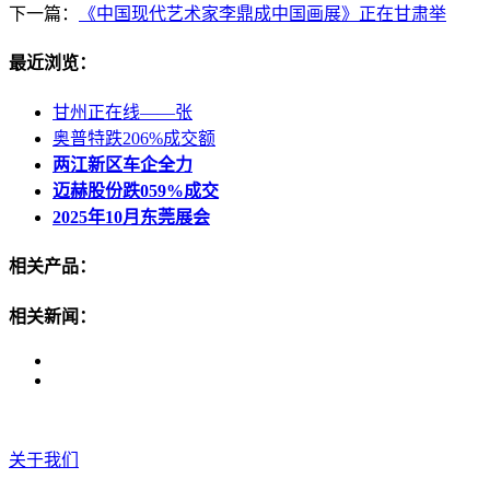
下一篇：
《中国现代艺术家李鼎成中国画展》正在甘肃举
最近浏览：
甘州正在线——张
奥普特跌206%成交额
两江新区车企全力
迈赫股份跌059%成交
2025年10月东莞展会
相关产品：
相关新闻：
关于我们