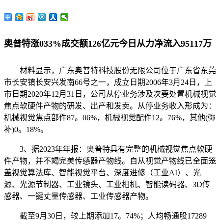
奥普特涨033%成交额126亿元今日从力净流入95117万
材料显示，广东奥普特科技股份无限公司位于广东省东莞
市长安镇长安兴发南66号之一，成立日期2006年3月24日，上
市日期2020年12月31日，公司从停业务涉及次要处置机械视觉
焦点软硬件产物的研发、出产和发卖。从停业务收入形成为：
机械视觉焦点部件87。06%，机械视觉配件12。76%，其他(弥
补)0。18%。
3、据2023年年报：奥普特具有完整的机械视觉焦点软硬
件产物，并不竭完美传感器产物线。自从视觉产物线已全面笼
盖视觉算法库、智能视觉平台、深度进修（工业AI）、光
源、光源节制器、工业镜头、工业相机、智能读码器、3D传
感器、一键丈量传感器、工业传感器产物。
截至9月30日，较上期添加17。74%；人均畅通股17289