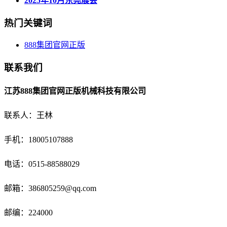
2025年10月东莞展会
热门关键词
888集团官网正版
联系我们
江苏888集团官网正版机械科技有限公司
联系人：王林
手机：18005107888
电话：
0515-88588029
邮箱：
386805259@qq.com
邮编：224000