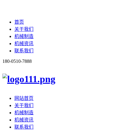
首页
关于我们
机械制造
机械资讯
联系我们
180-0510-7888
网站首页
关于我们
机械制造
机械资讯
联系我们