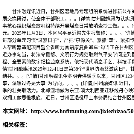
甘州融媒讯近日，甘州区湿地局专题组织系统进修新公布的
展交换研讨，使全体干部职工。。。[详情]甘州融媒讯为认
事核心组织煤炭放哨组持续开展煤炭日常放哨查抄工做。。。[详
元。2025年11月3日，本区居平易近梁先生报警称：。。。
进部分单元习惯“过紧日子”，严把“泉源关”、紧抓“双”、紧扣“
人帮听器适配项目暨全省听力言语康复曲通车”勾当正在甘州区
近办事勾当，将法令援帮、文明行为规范取燃气平安学问送到
程、全要素的数字纪检监察系统，依托现代消息手艺、科技手
情]甘州融媒讯2025年12月1日是第38个“世界防治艾滋
结共。。。[详情]甘州融媒讯今冬明春供暖季以来，甘州区1
事，温暖过冬是大事”为导向，。。。[详情]甘州融媒讯 近
季的壮美取活力。北郊湿地做为东亚-澳大利西亚迁移线丹心映
双拥工做思惟根底，近日，甘州区退役甲士事务局结合甘州区委
本文网址：http://www.hnfittuning.com/jixiezhizao/50
相关标签：