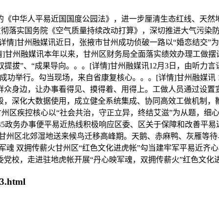
《中华人平易近国国度公园法》，进一步厘清生态红线、天然地
实贯彻落实国务院《空气质量持续改动打算》，深切推进大气污染
情]甘州融媒讯近日，张掖市甘州成功侦破一路以“婚恋结交”为名
[详情]甘州融媒讯本年以来，甘州区财务局全面落实绩效办理工
双提拔”、“成果导向。。。[详情]甘州融媒讯12月3日，由听力
成功举行。勾当现场，来自省康复核心。。。[详情]甘州融媒讯 
群众身边，让办事看得见、摸得着、用得上。工做人员通过设置宣
段，深化大数据使用，成立健全系统集成、协同高效工做机制，
病日”，甘州区疾控核心以“社会共治，守正立异，终结艾滋”为从题
2345政务办事便平易近热线积极响应区委、区关于保障和改善平
日，甘州区北郊湿地送来候鸟迁移高峰期。天鹅、赤麻鸭、灰雁等
军魂 双拥传薪火甘州区“红色文化进虎帐”勾当建牢军平易近齐
党校，走进驻地虎帐开展“丹心映军魂，双拥传薪火”红色文化进
3.html