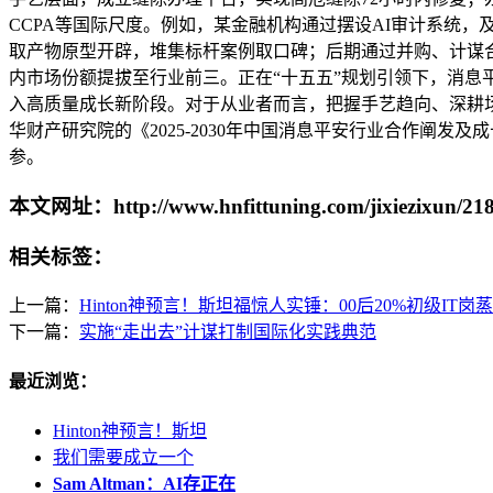
CCPA等国际尺度。例如，某金融机构通过摆设AI审计系统，
取产物原型开辟，堆集标杆案例取口碑；后期通过并购、计谋
内市场份额提拔至行业前三。正在“十五五”规划引领下，消
入高质量成长新阶段。对于从业者而言，把握手艺趋向、深耕
华财产研究院的《2025-2030年中国消息平安行业合作阐发及成
参。
本文网址：http://www.hnfittuning.com/jixiezixun/218
相关标签：
上一篇：
Hinton神预言！斯坦福惊人实锤：00后20%初级IT岗蒸
下一篇：
实施“走出去”计谋打制国际化实践典范
最近浏览：
Hinton神预言！斯坦
我们需要成立一个
Sam Altman：AI存正在