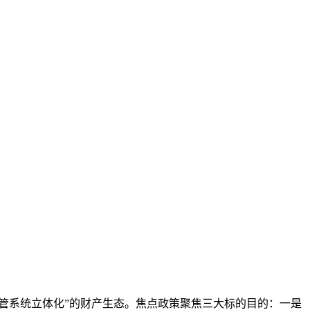
管系统立体化”的财产生态。焦点政策聚焦三大标的目的：一是