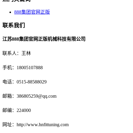
888集团官网正版
联系我们
江苏888集团官网正版机械科技有限公司
联系人：王林
手机：18005107888
电话：
0515-88588029
邮箱：
386805259@qq.com
邮编：224000
网址：http://www.hnfittuning.com