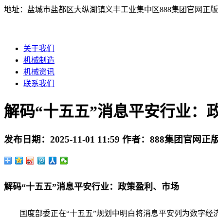
地址：盐城市盐都区大纵湖镇义丰工业集中区888集团官网正版
关于我们
机械制造
机械资讯
联系我们
解码“十五五”消息平安行业：
发布日期：
2025-11-01 11:59
作者：
888集团官网正
解码“十五五”消息平安行业：政策盈利、市场
国度部委正在“十五五”规划中明白将消息平安列为数字经济