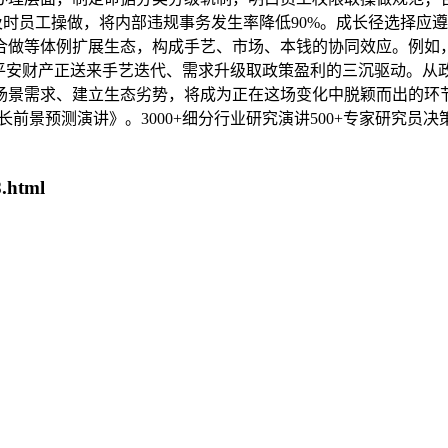
及时员工操做，将内部违规事务发生率降低90%。成长径选择应遵
合做等体例扩展生态，构成手艺、市场、本钱的协同效应。例如
息平安财产正送来手艺迭代、需求升级取政策盈利的三沉驱动。从
场景需求、建立生态劣势，将成为正在这场变化中脱颖而出的环
长前景预测演讲》。3000+细分行业研究演讲500+专家研究员决策
.html