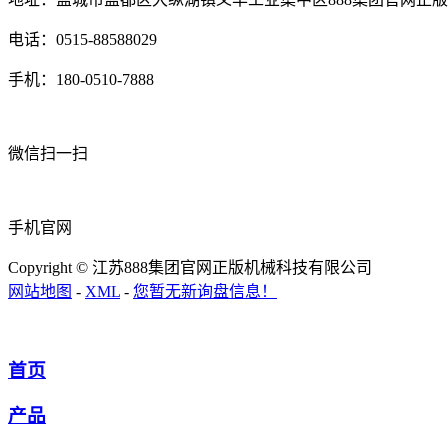
电话：0515-88588029
手机：180-0510-7888
微信扫一扫
手机官网
Copyright © 江苏888集团官网正版机械科技有限公司
网站地图
-
XML
-
您暂无新询盘信息！
首页
产品