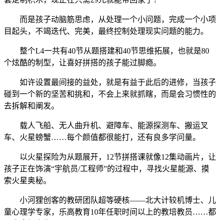
而是孩子动脑筋思虑，从处理一个小问题，完成一个小项
目起头，不竭迭代、完美，最终控制处理现实问题的能力。
整个L4一共有40节从题搭建和40节思维拓展，也就是80
个炫酷的制型，让喜好拼搭的孩子能过脚瘾。
如许设置最间接的益处，就是有益于此后的进修，当孩子
碰到一个新的坚苦和挑和，不会上来就抓瞎，而是会习惯性的
去拆解和阐发。
载人飞船、无人曲升机、避障车、能源探测车、搬运叉
车、火星螃蟹……每个颜值都很能打，还有良多学问量。
以火星探险为从题展开，12节拼搭课就像12集动画片，让
孩子正在饰演“宇航员/工程师”的过程中，寻找火星能源、摸
索火星奥秘。
小河狸创客的教研团队超等硬核——北大计较机博士、儿
童心理学专家，乐高教育10年任职时间以上的教培教员……都