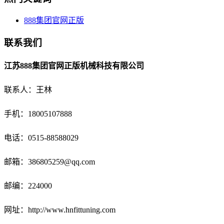
888集团官网正版
联系我们
江苏888集团官网正版机械科技有限公司
联系人：王林
手机：18005107888
电话：
0515-88588029
邮箱：
386805259@qq.com
邮编：224000
网址：http://www.hnfittuning.com