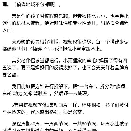
理。（偏僻地域不包邮哦）。
若是你的孩子对编程感乐趣，但春秋还比力小，也尝尝小
河狸的机械人编程，绝对趣味性和专业性兼具，出格适合编程
入门。
大颗粒的设置很好拼插，视频也很详尽，每一个搭建步调
都给你“掰开了揉碎了”，不消担忧小宝宝跟不上。
其实老伴侣该当都记得，小河狸家的羊毛C妈薅了得有四
五次了。要不是妈妈们的反馈太好了，也不会天天盯着品牌方
要名额。
我们能够把方针进行拆解下，把“一台车”，拆分为“底盘-
车轮-动力安拆-驾驶室”，然后逐一去处理。
5节拼搭视频就像5集动画片一样，环环相扣。孩子们被付
与探险家的，代入感出格强，很是兴奋。
课程周期40周，一周两节课，一共80节课，每周都让孩子
感遭到正在拼搭过程中的乐趣，不会感受无聊~。