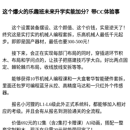
这个爆火的乐趣班未来升学实能加分？带CC体验事
这个设置装备摆设、这个颜值、这个价钱，实是逆天了！
终究这是实打实的机械人编程套拆，乐高机械人最低千元起
步。即即是国产器材，最低也要300-500元！
接下来，会正在实现每部门布局的同时，穿插进环节积
木、布局和学问点的，让孩子把搭建技巧学大白。好比两点固
定、棘轮棘爪布局，收线放线安拆等等。
能够获得10节机械人编程课和一大盒奢华智能硬件套拆，
里面还包罗可编程蓝牙从控、高精度马达和一只红外个传感
器。
报名小河狸的L1-L6级此外正式系统科，都能够加入相对
应的考级。并且会有从报名到测验通关的全流程。
价值692元的12集（含2集打卡赠课）AI动画，搭配一整
套定制积木，现正在只需29元就能带回家了！