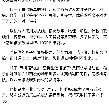
每一个看似简单的项目，都能够系统发蒙孩子物理、机
械、数学、科学等多学科的思维，实操性、体验感丝毫不输线
下万元的一对一讲授。
以机械人使用为从线，横跨数学、物理、编程、计较机软
硬件、传感器、电子电、人工智能等多范畴、多学科学问，实
正熬炼孩子数理思维和逻辑思维能力。
若是你的孩子挺喜好搭建，但能力和手艺不脚，赶紧给他
搞个正派课上上，绝对让他一头扎进去叫都叫不出来。‍‍。
除了5节拼搭动画，套拆里还搭配了5集南极从题动画，孩
子们能够领会到南极的地形地貌，企鹅的糊口习性，南极科考
队，以及全球变暖对南极的影响等。
也恰是由于此，仅3年时间，小河狸就成为了具有近30
万、怨声载道的乐高机械人课程品牌，帮帮无数孩子更好成
长。